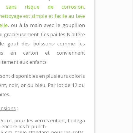
nt
sans risque de corrosion
,
nettoyage est simple et facile au lave
elle
, ou à la main avec le goupillon
i gracieusement. Ces pailles N’altère
le gout des boissons comme les
lles en carton et conviennent
itement aux enfants.
 sont disponibles en plusieurs coloris
ent, noir, or ou bleu. Par lot de 12 ou
ités.
nsions
:
,5 cm, pour les verres enfant, bodega
 encore les ti-punch.
,5 cm, taille standard pour les softs,