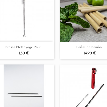


Aperçu rapide
Aperçu rapide
Brosse Nettoyage Pour...
Pailles En Bambou
Prix
Prix
1,50 €
14,90 €