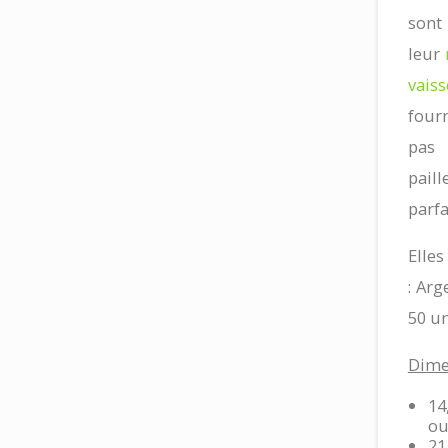
so
leur
vaiss
fourn
pas 
pai
parfa
Elles
: Arg
50 un
Dime
14
ou
21