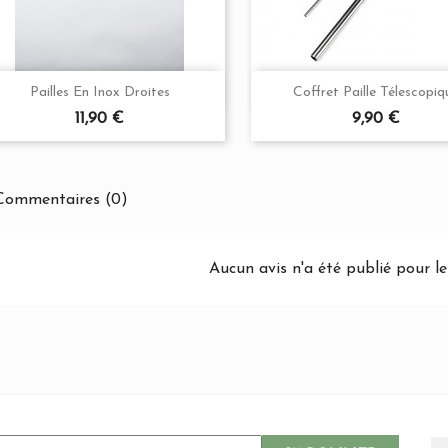


Aperçu rapide
Aperçu rapide
Pailles En Inox Droites
Coffret Paille Télescopiq
Prix
Prix
Argenté
Noir
Bleu
Or
Argenté
Noir
Bleu
Or
11,90 €
9,90 €
ommentaires (0)
Aucun avis n'a été publié pour 