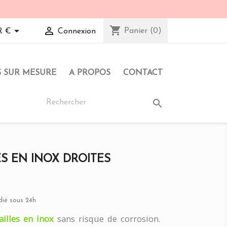
shopping_cart


Panier
(0)
R €
Connexion
S SUR MESURE
A PROPOS
CONTACT

ES EN INOX DROITES
ié sous 24h
ailles en inox
sans risque de corrosion.