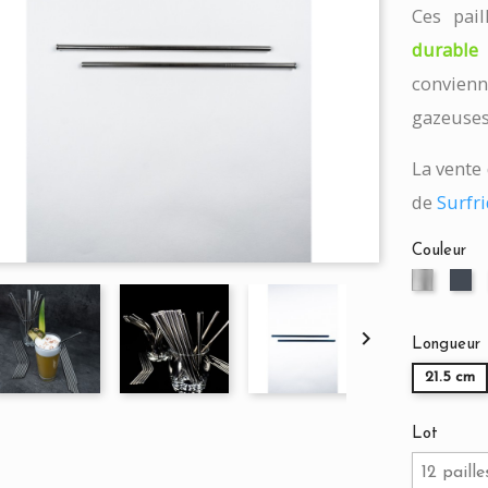
Ces pail
durabl
convienn
gazeuses
La vente 
de
Surfr
Couleur
Argenté
No

Longueur
21.5 cm
Lot