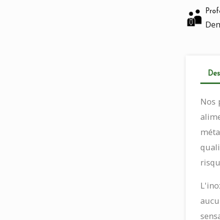
Prof
Dem
Des
Nos p
alime
méta
quali
risqu
L'ino
aucu
sens