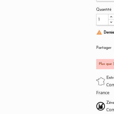
Quantité

Dernier
Partager
Plus que 
Entr
Com
France
Zéro
Com